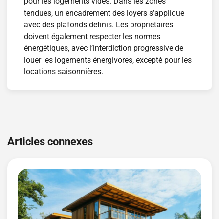
pour les logements vides. Dans les zones
tendues, un encadrement des loyers s’applique
avec des plafonds définis. Les propriétaires
doivent également respecter les normes
énergétiques, avec l’interdiction progressive de
louer les logements énergivores, excepté pour les
locations saisonnières.
Navigation
de
Articles connexes
l’article